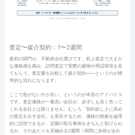
机上・訪問査定
SUUMO・アットホーム掲載 / チラシ配布 / 内覧対応 / 価格交渉
ローン本審査（2～4週間）
複数社比較
引越し・抵当権抹消準備
「1ヶ月目=反響、2ヶ月目=内覧、3ヶ月目=成約」のリズム
媒介契約締結
残代金決済・引渡し
合計：3～6ヶ月（首都圏マンションは2.5～3ヶ月で決まることも）
※ 戸建て・土地・条件不利物件は1年超のケースもあり
査定〜媒介契約：1〜2週間
最初の関門が、不動産会社選びです。机上査定で大まか
な価格感を掴み、訪問査定で実際の建物や周辺環境を見
てもらう。査定書を比較して媒介契約――というのが標
準的な流れになります。
ここで急がない方が良い、というのが本音のアドバイス
です。査定価格が一番高い会社が、必ずしも高く売って
くれる会社とは限りません。むしろ「契約欲しさに高め
の査定を出す会社」も実在するため、価格の根拠を論理
的に説明できるか、近隣の取引事例をきちんと挙げられ
るか、そのあたりを見極める2週間（期間に余裕があれ