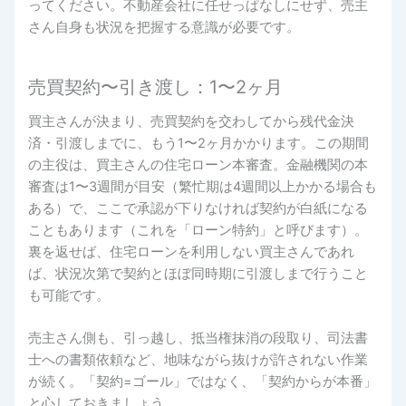
ってください。不動産会社に任せっぱなしにせず、売主
さん自身も状況を把握する意識が必要です。
売買契約〜引き渡し：1〜2ヶ月
買主さんが決まり、売買契約を交わしてから残代金決
済・引渡しまでに、もう1〜2ヶ月かかります。この期間
の主役は、買主さんの住宅ローン本審査。金融機関の本
審査は1〜3週間が目安（繁忙期は4週間以上かかる場合も
ある）で、ここで承認が下りなければ契約が白紙になる
こともあります（これを「ローン特約」と呼びます）。
裏を返せば、住宅ローンを利用しない買主さんであれ
ば、状況次第で契約とほぼ同時期に引渡しまで行うこと
も可能です。
売主さん側も、引っ越し、抵当権抹消の段取り、司法書
士への書類依頼など、地味ながら抜けが許されない作業
が続く。「契約=ゴール」ではなく、「契約からが本番」
と心しておきましょう。