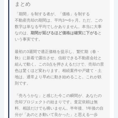
まとめ
「期間」を制する者が、「価格」を制する
不動産売却の期間は、平均3〜6ヶ月。ただ、この
数字は単なる平均でしかありません。本当に大事
なのは、
期間が延びるほど価格は確実に下がる
と
いう事実です。
最初の3週間で適正価格を提示し、繁忙期（春・
秋）に新着で露出させ、信頼できる不動産会社と
組んで動く。この3点を押さえるだけで、売却の景
色は驚くほど変わります。相続案件や戸建て・土
地は、通常より早めに動き始めること。これが鉄
則です。
「売ろうかな」と感じた今この瞬間が、あなたの
売却プロジェクトの始まりです。査定依頼は無
料、相談だけでも構いません。半年後、1年後の自
分が「あのとき動いて良かった」と思える一歩