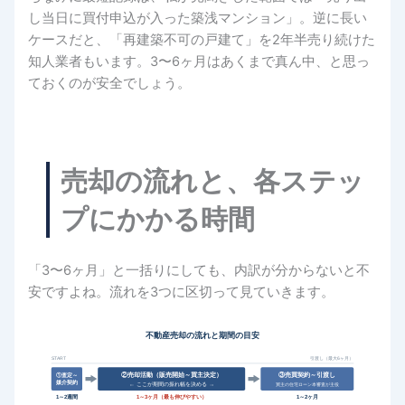
し当日に買付申込が入った築浅マンション」。逆に長い
ケースだと、「再建築不可の戸建て」を2年半売り続けた
知人業者もいます。3〜6ヶ月はあくまで真ん中、と思っ
ておくのが安全でしょう。
売却の流れと、各ステッ
プにかかる時間
「3〜6ヶ月」と一括りにしても、内訳が分からないと不
安ですよね。流れを3つに区切って見ていきます。
不動産売却の流れと期間の目安
START
引渡し（最大6ヶ月）
②売却活動（販売開始～買主決定）
③売買契約～引渡し
①査定～
媒介契約
← ここが期間の振れ幅を決める →
買主の住宅ローン本審査が主役
1～2週間
1～3ヶ月（最も伸びやすい）
1～2ヶ月