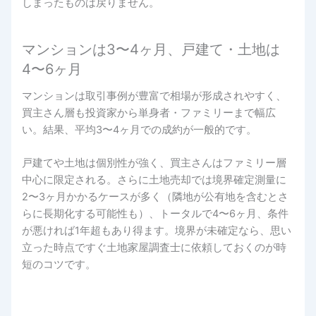
しまったものは戻りません。
マンションは3〜4ヶ月、戸建て・土地は
4〜6ヶ月
マンションは取引事例が豊富で相場が形成されやすく、
買主さん層も投資家から単身者・ファミリーまで幅広
い。結果、平均3〜4ヶ月での成約が一般的です。
戸建てや土地は個別性が強く、買主さんはファミリー層
中心に限定される。さらに土地売却では境界確定測量に
2〜3ヶ月かかるケースが多く（隣地が公有地を含むとさ
らに長期化する可能性も）、トータルで4〜6ヶ月、条件
が悪ければ1年超もあり得ます。境界が未確定なら、思い
立った時点ですぐ土地家屋調査士に依頼しておくのが時
短のコツです。