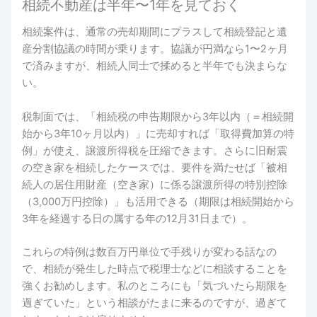
相続不動産は半年〜1年を見ておく
相続案件は、通常の売却期間にプラスして相続登記と遺
産分割協議の時間が乗ります。協議が円満なら1〜2ヶ月
で済みますが、相続人同士で揉めると半年でも決まらな
い。
税制面では、「相続税の申告期限から3年以内（＝相続開
始から3年10ヶ月以内）」に売却すれば「取得費加算の特
例」が使え、譲渡所得税を圧縮できます。さらに旧耐震
の空き家を相続したケースでは、要件を満たせば「被相
続人の居住用財産（空き家）に係る譲渡所得の特別控除
（3,000万円控除）」も活用できる（期限は相続開始から
3年を経過する日の属する年の12月31日まで）。
これらの特例は数百万円単位で手残りが変わる話なの
で、相続が発生した時点で税理士などに相談することを
強くお勧めします。私のところにも「気づいたら期限を
過ぎていた」という相談がたまに来るのですが、過ぎて