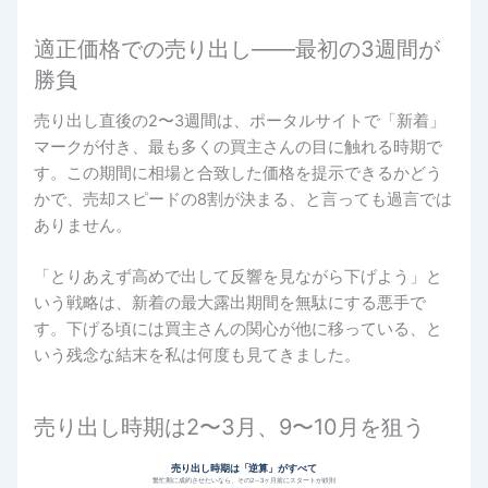
適正価格での売り出し――最初の3週間が
勝負
売り出し直後の2〜3週間は、ポータルサイトで「新着」
マークが付き、最も多くの買主さんの目に触れる時期で
す。この期間に相場と合致した価格を提示できるかどう
かで、売却スピードの8割が決まる、と言っても過言では
ありません。
「とりあえず高めで出して反響を見ながら下げよう」と
いう戦略は、新着の最大露出期間を無駄にする悪手で
す。下げる頃には買主さんの関心が他に移っている、と
いう残念な結末を私は何度も見てきました。
売り出し時期は2〜3月、9〜10月を狙う
売り出し時期は「逆算」がすべて
繁忙期に成約させたいなら、その2～3ヶ月前にスタートが鉄則