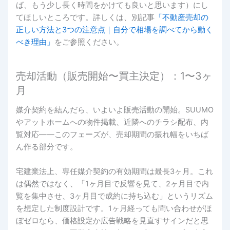
ば、もう少し長く時間をかけても良いと思います）にし
てほしいところです。詳しくは、別記事
「不動産売却の
正しい方法と3つの注意点｜自分で相場を調べてから動く
べき理由」
をご参照ください。
売却活動（販売開始〜買主決定）：1〜3ヶ
月
媒介契約を結んだら、いよいよ販売活動の開始。SUUMO
やアットホームへの物件掲載、近隣へのチラシ配布、内
覧対応――このフェーズが、売却期間の振れ幅をいちば
ん作る部分です。
宅建業法上、専任媒介契約の有効期間は最長3ヶ月。これ
は偶然ではなく、「1ヶ月目で反響を見て、2ヶ月目で内
覧を集中させ、3ヶ月目で成約に持ち込む」というリズム
を想定した制度設計です。1ヶ月経っても問い合わせがほ
ぼゼロなら、価格設定か広告戦略を見直すサインだと思