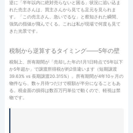
逆に「半年以内に絶対売らないと困る」状況に追い込ま
れた売主さんは、買主さんから見ても足元を見られま
す。「この売主さん、急いでるな」と察知された瞬間、
強気の指値が飛んでくる。これは私が現場で何度も見て
きた光景です。
税制から逆算するタイミング――5年の壁
税制上、所有期間が「売却した年の1月1日時点で5年以下
か5年超か」で譲渡所得税が約2倍違います（短期譲渡
39.63% vs 長期譲渡20.315%）。所有期間が4年10ヶ月の
物件なら、数ヶ月待つだけで税額が半分になることもあ
る。税金面の損得は数百万円単位で動くので、軽視は禁
物です。