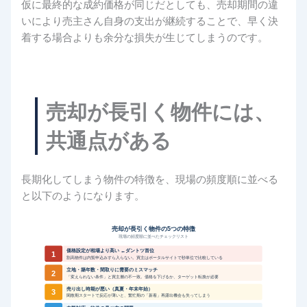
仮に最終的な成約価格が同じだとしても、売却期間の違
いにより売主さん自身の支出が継続することで、早く決
着する場合よりも余分な損失が生じてしまうのです。
売却が長引く物件には、
共通点がある
長期化してしまう物件の特徴を、現場の頻度順に並べる
と以下のようになります。
売却が長引く物件の5つの特徴
現場の頻度順に並べたチェックリスト
価格設定が相場より高い ←ダントツ首位
1
割高物件は内覧申込みすら入らない。買主はポータルサイトで秒単位で比較している
立地・築年数・間取りに需要のミスマッチ
2
「変えられない条件」と買主層の不一致。価格を下げるか、ターゲット転換が必要
売り出し時期が悪い（真夏・年末年始）
3
閑散期スタートで反応が薄いと、繁忙期の「新着」再露出機会も失ってしまう