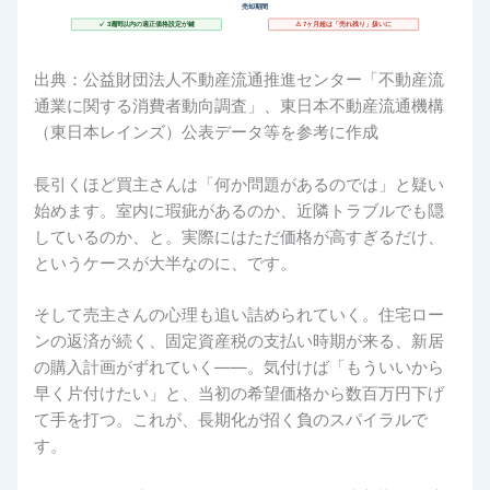
売却期間
✓ 3週間以内の適正価格設定が鍵
⚠ 7ヶ月超は「売れ残り」扱いに
出典：公益財団法人不動産流通推進センター「不動産流
通業に関する消費者動向調査」、東日本不動産流通機構
（東日本レインズ）公表データ等を参考に作成
長引くほど買主さんは「何か問題があるのでは」と疑い
始めます。室内に瑕疵があるのか、近隣トラブルでも隠
しているのか、と。実際にはただ価格が高すぎるだけ、
というケースが大半なのに、です。
そして売主さんの心理も追い詰められていく。住宅ロー
ンの返済が続く、固定資産税の支払い時期が来る、新居
の購入計画がずれていく――。気付けば「もういいから
早く片付けたい」と、当初の希望価格から数百万円下げ
て手を打つ。これが、長期化が招く負のスパイラルで
す。