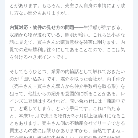
とがあります。もちろん、売主さん自身の事情により致
し方ない部分もありますが…
内覧対応・物件の見せ方の問題
――生活感が強すぎる、
収納から物が溢れている、照明が暗い。これらは小さな
話に見えて、買主さんの購買意欲を確実に削ります。内
覧での逆転勝利は往々にしてあることなので、ここは気
を付けるべきポイントです。
そしてもうひとつ、業界の内輪話として触れておきたい
のが「囲い込み」です。媒介を取った会社が、両手仲介
（売主さん・買主さん双方から仲介手数料を取る形）を
狙って、他社からの紹介を意図的に断ることがある。レ
インズに登録はするけれど、問い合わせには「商談中で
す」と返してしまう、という手口です。これに当たる
と、本来1ヶ月で決まる物件が3ヶ月以上塩漬けになるこ
ともあります。売主さん側の不動産会社でリーチできる
買主さんの数には限りがありますから、当然ですよね…