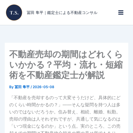
内
容
冨田 隼平｜鑑定士による不動産コンサル
を
ス
キ
ッ
プ
不動産売却の期間はどれくら
いかかる？平均・流れ・短縮
術を不動産鑑定士が解説
By
冨田 隼平
/
2026-05-08
「不動産を売却するのって大変そうだけど、具体的にど
のくらい時間かかるの？」――そんな疑問を持つ人は多
いのではないだろうか。住み替え、相続、離婚、転勤。
売却の理由は人それぞれですが、共通して気になるのは
「いつ現金になるのか」という点。実のところ、この売