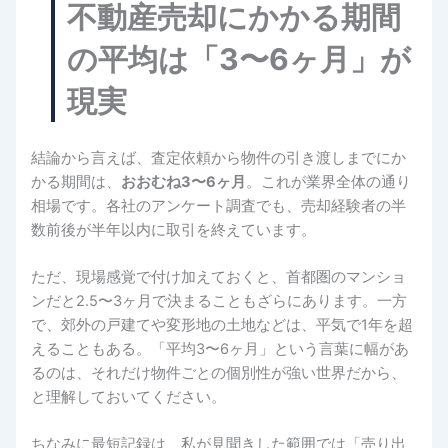
不動産売却にかかる期間
の平均は「3〜6ヶ月」が
現実
結論から言えば、査定依頼から物件の引き渡しまでにか
かる期間は、
おおむね3〜6ヶ月
。これが業界全体の通り
相場です。各社のアンケート調査でも、売却経験者の半
数前後が半年以内に取引を終えています。
ただ、現場感覚で付け加えておくと、首都圏のマンショ
ンだと2.5〜3ヶ月で決まることもざらにあります。一方
で、郊外の戸建てや変形地の土地などは、平気で1年を超
えることもある。「平均3〜6ヶ月」という言葉に幅があ
るのは、それだけ物件ごとの個別性が強い世界だから、
と理解しておいてください。
ちなみに最短記録は、私が見聞きした範囲では「売り出