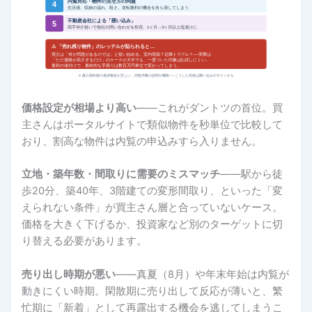
内覧対応・物件の見せ方の問題
4
生活感、収納の溢れ、暗さ。逆転勝利の機会を自ら潰してしまう
不動産会社による「囲い込み」
5
両手仲介狙いで他社の問い合わせを拒否。1ヶ月→3ヶ月以上塩漬けに
⚠ 「売れ残り物件」のレッテルが貼られると…
買主は「何か問題があるのでは」と疑い始める。室内瑕疵？近隣トラブル？──実際は
「ただ価格が高すぎるだけ」のケースが大半でも、一度ついた印象は払拭しにくい。
最初の値付けで、最終的な手残りは数百万円単位で変わってしまう。
※ 媒介契約後の進捗報告が乏しい、内覧件数の説明が曖昧──こうした兆候は囲い込みのサインかも
価格設定が相場より高い
――これがダントツの首位。買
主さんはポータルサイトで類似物件を秒単位で比較して
おり、割高な物件は内覧の申込みすら入りません。
立地・築年数・間取りに需要のミスマッチ
――駅から徒
歩20分、築40年、3階建ての変形間取り、といった「変
えられない条件」が買主さん層と合っていないケース。
価格を大きく下げるか、投資家など別のターゲットに切
り替える必要があります。
売り出し時期が悪い
――真夏（8月）や年末年始は内覧が
動きにくい時期。閑散期に売り出して反応が薄いと、繁
忙期に「新着」として再露出する機会を逃してしまうこ