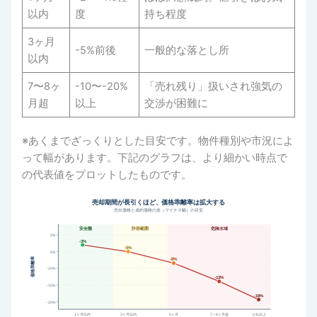
以内
度
持ち程度
3ヶ月
-5%前後
一般的な落とし所
以内
7〜8ヶ
-10〜-20%
「売れ残り」扱いされ強気の
月超
以上
交渉が困難に
※あくまでざっくりとした目安です。物件種別や市況によ
って幅があります。下記のグラフは、より細かい時点で
の代表値をプロットしたものです。
売却期間が長引くほど、価格乖離率は拡大する
売出価格と成約価格の差（マイナス幅）の目安
安全圏
許容範囲
危険水域
0%
-3%
-5%
-5%
価格乖離率
-8%
-10%
-13%
-15%
-19%
-20%
1ヶ月以内
3ヶ月以内
5ヶ月
7～8ヶ月超
それ以上