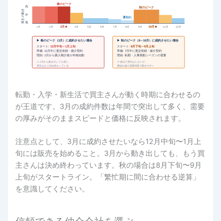
春のピーク
高
秋のピーク
買主の動き
中
夏枯れ
低
3月★
10月★
1月
2月
4月
5月
6月
7月
8月
9月
11月
12月
▶ 春のピーク（3月）に成約させたい場合
▶ 秋のピーク（9～10月）に成約させたい場合
12月中旬～1月上旬
8月下旬～9月上旬
スタート:
スタート:
準備: 11月中に査定依頼・媒介契約
準備: 7月中に査定依頼・媒介契約
理由: 1月から購入検討者が本格始動
理由: 転勤・人事異動シーズンの需要
⚠ 3月から動き出しても遅い。
※ 春ほど突出はしないが、
買主はもう決め終わっている
夏枯れ後の需要回復で動きやすい
転勤・入学・新生活で買主さんが動く時期に合わせるの
が王道です。3月の成約件数は年間で突出して多く、需要
の厚みがそのままスピードと価格に反映されます。
注意点として、3月に成約させたいなら12月中旬〜1月上
旬には販売を始めること。3月から動き出しても、もう買
主さんは決め終わっています。秋の場合は8月下旬〜9月
上旬がスタートライン。「繁忙期に間に合わせる逆算」
を意識してください。